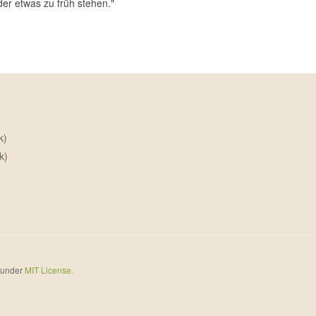
ider etwas zu früh stehen."
k)
k)
d under
MIT License.