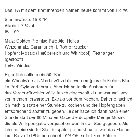
Das IPA mit dem irreführenden Namen heute kommt von Flo W.
Stammwürze: 15,6 °P
Alkohol: 7 %vol
IBU: 92
Malz:
Golden Promise Pale Ale, Helles
Weizenmalz, Caramünch II, Rohrohrzucker
Hopfen: Mosaic (Heißbereich und Whirlpool), Tettnanger
(gestopft)
Hefe: Windsor
Eigentlich sollte mein 50. Sud
ein Wheatwine als Vorderwürzebier werden (plus ein kleines Bier
im Parti Gyle Verfahren). Aber ich hatte die Ausbeute für
das Vorderwürzebier völlig falsch eingeschätzt und war weit weg
von meinem erwarteten Extrakt vor dem Kochen. Daher entschied
ich mich, 2 statt einer Stunde zu kochen und die Hopfengaben
entsprechend später zu geben. Leider habe ich dann nach einer
Stunde statt der 60 Minuten-Gabe die doppelte Menge Mosaic,
die als Whirlpoolgabe vorgesehen war, in den Sud gegeben. Als
ich das eine viertel Stunde später gemerkt hatte, war das Fluchen
laut. Kurz die IBUs berechnet - 92! OK, sofort zum Kühlen