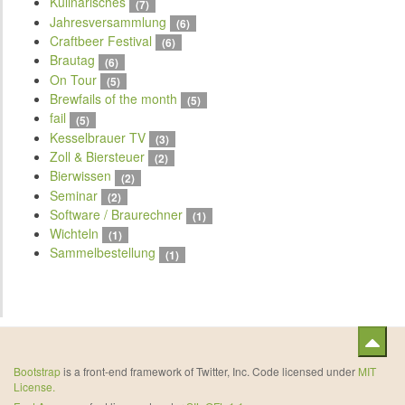
Kulinarisches
(7)
Jahresversammlung
(6)
Craftbeer Festival
(6)
Brautag
(6)
On Tour
(5)
Brewfails of the month
(5)
fail
(5)
Kesselbrauer TV
(3)
Zoll & Biersteuer
(2)
Bierwissen
(2)
Seminar
(2)
Software / Braurechner
(1)
Wichteln
(1)
Sammelbestellung
(1)
Bootstrap
is a front-end framework of Twitter, Inc. Code licensed under
MIT
License.