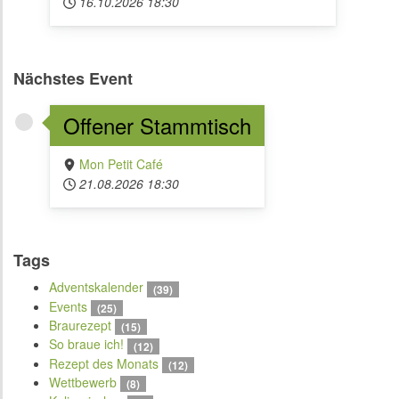
16.10.2026
18:30
Nächstes Event
Offener Stammtisch
Mon Petit Café
21.08.2026
18:30
Tags
Adventskalender
(39)
Events
(25)
Braurezept
(15)
So braue ich!
(12)
Rezept des Monats
(12)
Wettbewerb
(8)