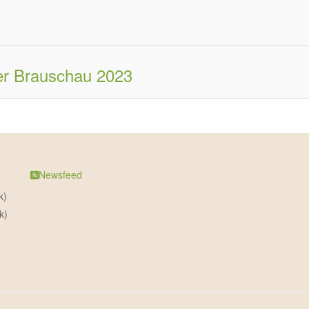
er Brauschau 2023
Newsfeed
k)
k)